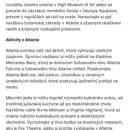
rozsiahlu zbierku umenia v High Museum of Art alebo sa
ponorte do zázrakov morského života v Georgia Aquarium,
jednom z najväčších akvárií na svete. Nenechajte si ujsť
návštevu botanickej záhrady v Atlante s úžasnými ukážkami
rastlín a krásnymi vonkajšími priestormi.
Aktivity v Atlante
Atlanta ponúka celý rad aktivít, ktoré vyhovujú všetkým
záujmom. Športoví nadšenci si môžu zahrať na štadióne
Mercedes-Benz, ktorý je domovom futbalového tímu Atlanta
Falcons a futbalového tímu Atlanta United. Preskúmajte
Atlanta BeltLine, sieť parkov, chodníkov a verejných
umeleckých inštalácií, ktoré poskytujú jedinečný pohľad na
mesto.
Milovníci jedla si môžu dopriať rozmanitú kulinársku scénu, od
tradičnej južanskej kuchyne až po medzinárodné chute.
Navštívte rušné štvrte Midtown a Virginia-Highland, ktoré sú
známe rušnými kulinárskymi scénami a eklektickými
obchodmi. Vychutnajte si živú hudbu na ikonických miestach,
ako je Fox Theatre, alebo si pozrite vystúpenie v Atlante