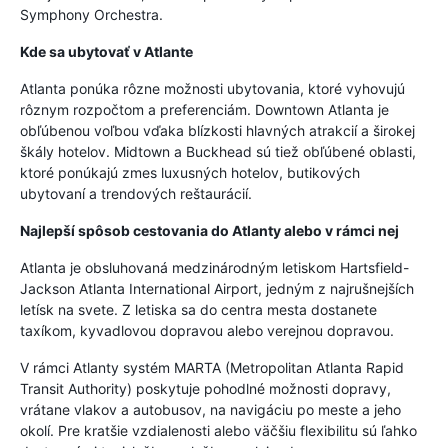
Symphony Orchestra.
Kde sa ubytovať v Atlante
Atlanta ponúka rôzne možnosti ubytovania, ktoré vyhovujú
rôznym rozpočtom a preferenciám. Downtown Atlanta je
obľúbenou voľbou vďaka blízkosti hlavných atrakcií a širokej
škály hotelov. Midtown a Buckhead sú tiež obľúbené oblasti,
ktoré ponúkajú zmes luxusných hotelov, butikových
ubytovaní a trendových reštaurácií.
Najlepší spôsob cestovania do Atlanty alebo v rámci nej
Atlanta je obsluhovaná medzinárodným letiskom Hartsfield-
Jackson Atlanta International Airport, jedným z najrušnejších
letísk na svete. Z letiska sa do centra mesta dostanete
taxíkom, kyvadlovou dopravou alebo verejnou dopravou.
V rámci Atlanty systém MARTA (Metropolitan Atlanta Rapid
Transit Authority) poskytuje pohodlné možnosti dopravy,
vrátane vlakov a autobusov, na navigáciu po meste a jeho
okolí. Pre kratšie vzdialenosti alebo väčšiu flexibilitu sú ľahko