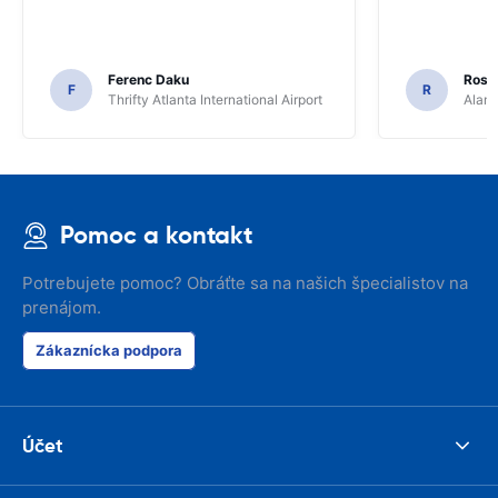
Ferenc Daku
Rosar
F
R
Thrifty Atlanta International Airport
Alamo
Pomoc a kontakt
Potrebujete pomoc? Obráťte sa na našich špecialistov na
prenájom.
Zákaznícka podpora
Účet