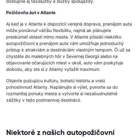
dostupné aj taxislužby a služby spolujazdy.
Požičovňa áut v Atlante
Aj keď je v Atlante k dispozícii verejná doprava, prenájom auta
môže ponúknuť väčšiu flexibilitu, najmä ak plánujete
preskúmať oblasti mimo mesta. V Atlante pôsobí niekoľko
autopožičovní a prenájom auta vám umožňuje jednoduchý
prístup k atrakciám a destináciám vlastným tempom. Či už sa
chystáte do malebných hôr v Severnej Georgii alebo na
objavovanie očarujúcich miest v okolí, auto vám poskytuje
slobodu, aby ste si z Atlanty vyťažili maximum.
Objavte pulzujúcu kultúru, bohatú históriu a vrelú
pohostinnosť Atlanty. Naplánujte si výlet, ponorte sa do
rozmanitej ponuky mesta a vytvorte si nezabudnuteľné
zážitky v tejto podmanivej destinácii.
Niektoré z našich autopožičovní