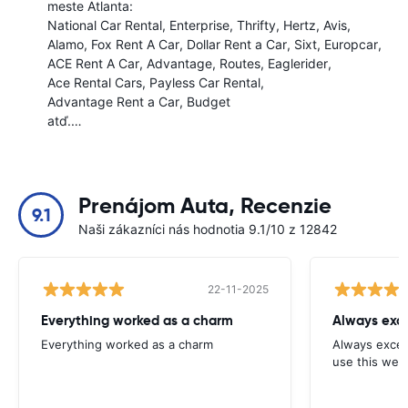
meste Atlanta:
National Car Rental
Enterprise
Thrifty
Hertz
Avis
Alamo
Fox Rent A Car
Dollar Rent a Car
Sixt
Europcar
ACE Rent A Car
Advantage
Routes
Eaglerider
Ace Rental Cars
Payless Car Rental
Advantage Rent a Car
Budget
atď.…
Prenájom Auta, Recenzie
9.1
Naši zákazníci nás hodnotia 9.1/10 z 12842
22-11-2025
Everything worked as a charm
Always exce
Everything worked as a charm
Always excell
use this webs