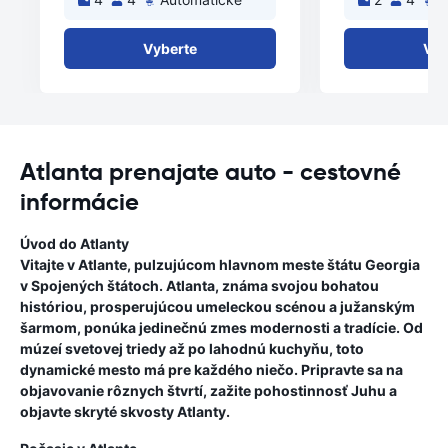
Vyberte
Vyb
Atlanta prenajate auto - cestovné
informácie
Úvod do Atlanty
Vitajte v Atlante, pulzujúcom hlavnom meste štátu Georgia
v Spojených štátoch. Atlanta, známa svojou bohatou
históriou, prosperujúcou umeleckou scénou a južanským
šarmom, ponúka jedinečnú zmes modernosti a tradície. Od
múzeí svetovej triedy až po lahodnú kuchyňu, toto
dynamické mesto má pre každého niečo. Pripravte sa na
objavovanie rôznych štvrtí, zažite pohostinnosť Juhu a
objavte skryté skvosty Atlanty.