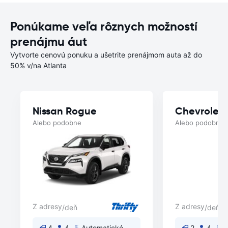
Ponúkame veľa rôznych možností
prenájmu áut
Vytvorte cenovú ponuku a ušetrite prenájmom auta až do
50% v/na Atlanta
Nissan Rogue
Chevrolet 
Alebo podobne
Alebo podobne
Z adresy
Z adresy
/deň
/deň
4
4
Automatické
2
4
A