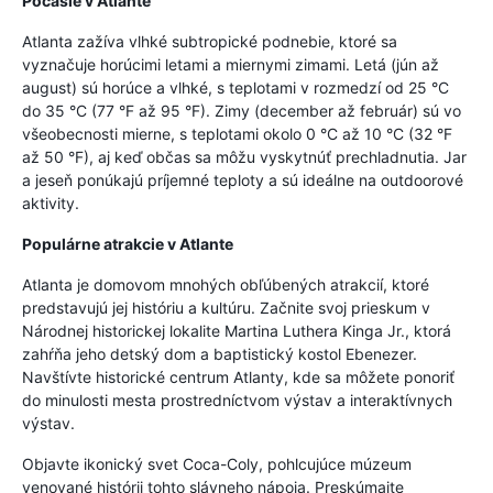
Počasie v Atlante
Atlanta zažíva vlhké subtropické podnebie, ktoré sa
vyznačuje horúcimi letami a miernymi zimami. Letá (jún až
august) sú horúce a vlhké, s teplotami v rozmedzí od 25 °C
do 35 °C (77 °F až 95 °F). Zimy (december až február) sú vo
všeobecnosti mierne, s teplotami okolo 0 °C až 10 °C (32 °F
až 50 °F), aj keď občas sa môžu vyskytnúť prechladnutia. Jar
a jeseň ponúkajú príjemné teploty a sú ideálne na outdoorové
aktivity.
Populárne atrakcie v Atlante
Atlanta je domovom mnohých obľúbených atrakcií, ktoré
predstavujú jej históriu a kultúru. Začnite svoj prieskum v
Národnej historickej lokalite Martina Luthera Kinga Jr., ktorá
zahŕňa jeho detský dom a baptistický kostol Ebenezer.
Navštívte historické centrum Atlanty, kde sa môžete ponoriť
do minulosti mesta prostredníctvom výstav a interaktívnych
výstav.
Objavte ikonický svet Coca-Coly, pohlcujúce múzeum
venované histórii tohto slávneho nápoja. Preskúmajte