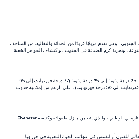
 الجنوبي ، وهي تقدم مزيجًا فريدًا من الحداثة والتقاليد. من المتاحف
تنوعة ، وتجربة كرم الضيافة في الجنوب ، واكتشاف الجواهر الخفية
تتمتع أتلانتا بمناخ شبه استوائي رطب ، يتميز بصيف حار وشتاء معتدل. الصيف (من يونيو إلى أغسطس) حار ورطب ، وتتراوح درجات الحرارة من 25 درجة مئوية إلى 35 درجة مئوية (77 درجة فهرنهايت إلى 95
درجة فهرنهايت). الشتاء (من ديسمبر إلى فبراير) معتدل بشكل عام ، حيث تتراوح درجات الحرارة بين 0 درجة مئوية و 10 درجات مئوية (32 درجة فهرنهايت إلى 50 درجة فهرنهايت) ، على الرغم من إمكانية حدوث
أتلانتا هي موطن لمجموعة متنوعة من مناطق الجذب الشهيرة التي تعرض تاريخها وثقافتها. ابدأ استكشافك في موقع Martin Luther King Jr. التاريخي الوطني ، والذي يتضمن منزل طفولته وكنيسة Ebenezer
حف العالي للفنون أو انغمس في عجائب الحياة البحرية في جورجيا