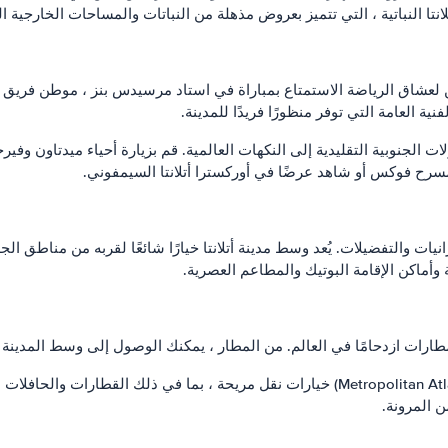
نتا النباتية ، التي تتميز بعروض مذهلة من النباتات والمساحات الخارجية ال
لعشاق الرياضة الاستمتاع بمباراة في استاد مرسيدس بنز ، موطن فريق أتلان
جنوبية التقليدية إلى النكهات العالمية. قم بزيارة أحياء ميدتاون وفيرجين
مسرح فوكس أو شاهد عرضًا في أوركسترا أتلانتا السيمفوني.
المطارات ازدحامًا في العالم. من المطار ، يمكنك الوصول إلى وسط المدينة
داخل أتلانتا ، يوفر نظام MARTA (هيئة Metropolitan Atlanta Rapid Transit Authority) خيارات ن
 المرونة.