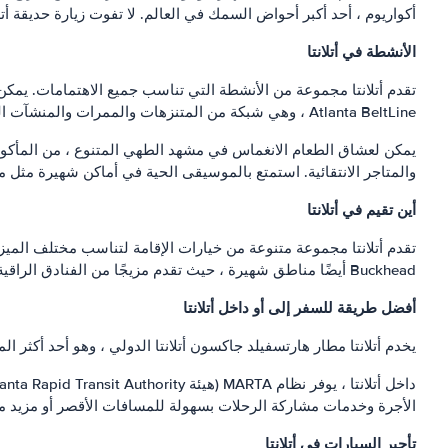
أكواريوم ، أحد أكبر أحواض السمك في العالم. لا تفوت زيارة حديقة أتلا
الأنشطة في أتلانتا
تقدم أتلانتا مجموعة من الأنشطة التي تناسب جميع الاهتمامات. يمكن 
Atlanta BeltLine ، وهي شبكة من المتنزهات والممرات والمنشآت الفنية العامة التي توفر منظورًا فريدًا للمدينة.
يمكن لعشاق الطعام الانغماس في مشهد الطهي المتنوع ، من المأكولات ال
والمتاجر الانتقائية. استمتع بالموسيقى الحية في أماكن شهيرة مثل 
أين تقيم في أتلانتا
Buckhead أيضًا مناطق شهيرة ، حيث تقدم مزيجًا من الفنادق الراقية وأماكن الإقامة البوتيك والمطاعم العصرية.
أفضل طريقة للسفر إلى أو داخل أتلانتا
يخدم أتلانتا مطار هارتسفيلد جاكسون أتلانتا الدولي ، وهو أحد أكثر 
الأجرة وخدمات مشاركة الرحلات بسهولة للمسافات الأقصر أو مزيد من
تأجير السيارات في أتلانتا