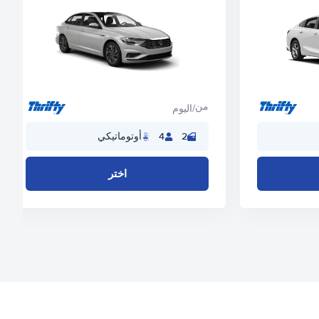
من
/اليوم
2
4
أوتوماتيكي
اختر