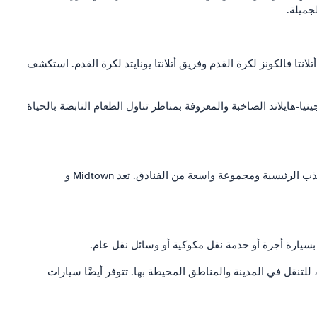
جميلة.
تا فالكونز لكرة القدم وفريق أتلانتا يونايتد لكرة القدم. استكشف
يا-هايلاند الصاخبة والمعروفة بمناظر تناول الطعام النابضة بالحياة
تقدم أتلانتا مجموعة متنوعة من خيارات الإقامة لتناسب مختلف الميزانيات والتفضيلات. يُعد وسط مدينة أتلانتا خيارًا شائعًا لقربه من مناطق الجذب الرئيسية ومجموعة واسعة من الفنادق. تعد Midtown و
 بسيارة أجرة أو خدمة نقل مكوكية أو وسائل نقل عام.
قل مريحة ، بما في ذلك القطارات والحافلات ، للتنقل في المدينة والمناطق المحيطة بها. تتوفر أيضًا سيارات