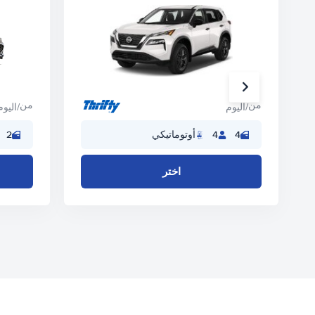
من
من
/اليوم
/اليوم
4
4
أوتوماتيكي
2
اختر