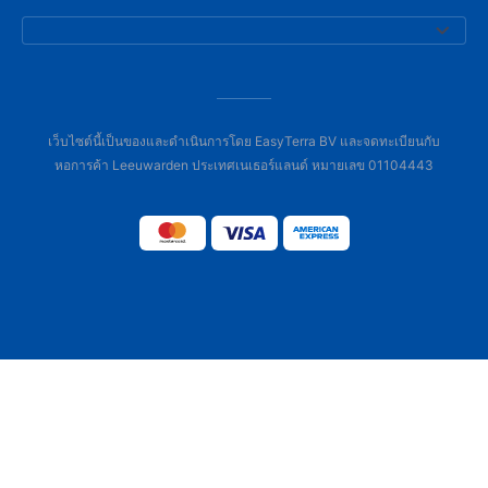
เว็บไซต์นี้เป็นของและดำเนินการโดย EasyTerra BV และจดทะเบียนกับ
หอการค้า Leeuwarden ประเทศเนเธอร์แลนด์ หมายเลข 01104443