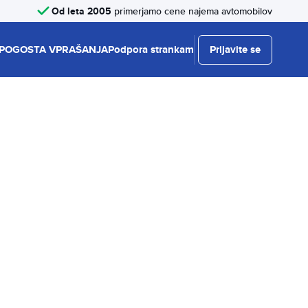
Od leta 2005
primerjamo cene najema avtomobilov
POGOSTA VPRAŠANJA
Podpora strankam
Prijavite se