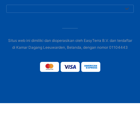
Situs web ini dimiliki dan dioperasikan oleh EasyTerra B.V. dan terdaftar
di Kamar Dagang Leeuwarden, Belanda, dengan nomor 01104443